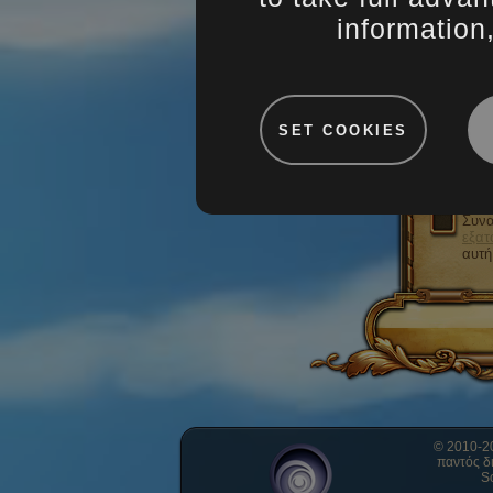
information
SET COOKIES
Αποδ
Έχω 
Απο
Συνα
εξατ
αυτή
© 2010-20
παντός δ
So